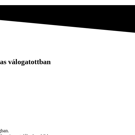
-as válogatottban
gban.