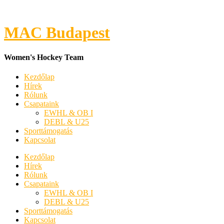
MAC Budapest
Women's Hockey Team
Kezdőlap
Hírek
Rólunk
Csapataink
EWHL & OB I
DEBL & U25
Sporttámogatás
Kapcsolat
Kezdőlap
Hírek
Rólunk
Csapataink
EWHL & OB I
DEBL & U25
Sporttámogatás
Kapcsolat