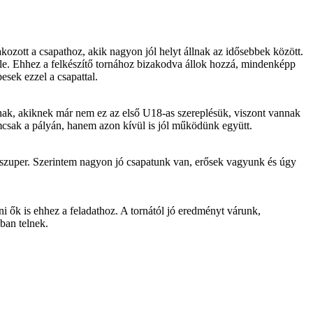
kozott a csapathoz, akik nagyon jól helyt állnak az idősebbek között.
ele. Ehhez a felkészítő tornához bizakodva állok hozzá, mindenképp
esek ezzel a csapattal.
nak, akiknek már nem ez az első U18-as szereplésük, viszont vannak
emcsak a pályán, hanem azon kívül is jól működünk együtt.
szuper. Szerintem nagyon jó csapatunk van, erősek vagyunk és úgy
őni ők is ehhez a feladathoz. A tornától jó eredményt várunk,
ban telnek.