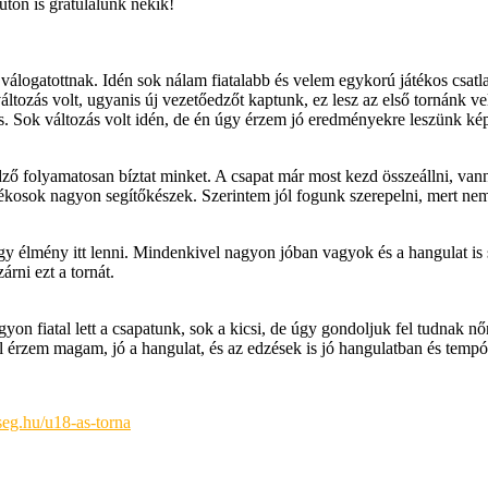
ton is gratulálunk nekik!
álogatottnak. Idén sok nálam fiatalabb és velem egykorú játékos csatla
ltozás volt, ugyanis új vezetőedzőt kaptunk, ez lesz az első tornánk v
is. Sok változás volt idén, de én úgy érzem jó eredményekre leszünk kép
ő folyamatosan bíztat minket. A csapat már most kezd összeállni, van
játékosok nagyon segítőkészek. Szerintem jól fogunk szerepelni, mert n
 élmény itt lenni. Mindenkivel nagyon jóban vagyok és a hangulat is 
rni ezt a tornát.
gyon fiatal lett a csapatunk, sok a kicsi, de úgy gondoljuk fel tudnak n
 érzem magam, jó a hangulat, és az edzések is jó hangulatban és tempó
eg.hu/u18-as-torna