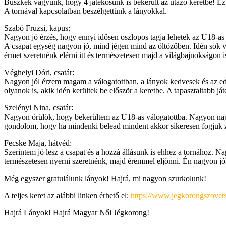
Büszkék vagyunk, hogy 4 játékosunk is bekerült az utazó keretbe! Ezú
A tornával kapcsolatban beszélgettünk a lányokkal.
Szabó Fruzsi, kapus:
Nagyon jó érzés, hogy ennyi idősen oszlopos tagja lehetek az U18-as v
A csapat egység nagyon jó, mind jégen mind az öltözőben. Idén sok vá
érmet szeretnénk elérni itt és természetesen majd a világbajnokságon 
Véghelyi Dóri, csatár:
Nagyon jól érzem magam a válogatottban, a lányok kedvesek és az edz
olyanok is, akik idén kerültek be először a keretbe. A tapasztaltabb 
Szelényi Nina, csatár:
Nagyon örülök, hogy bekerültem az U18-as válogatottba. Nagyon nagy
gondolom, hogy ha mindenki belead mindent akkor sikeresen fogjuk zá
Fecske Maja, hátvéd:
Szerintem jó lesz a csapat és a hozzá állásunk is ehhez a tornához. Na
természetesen nyerni szeretnénk, majd éremmel eljönni. Én nagyon jól
Még egyszer gratulálunk lányok! Hajrá, mi nagyon szurkolunk!
A teljes keret az alábbi linken érhető el:
https://www.jegkorongszovets
Hajrá Lányok! Hajrá Magyar Női Jégkorong!