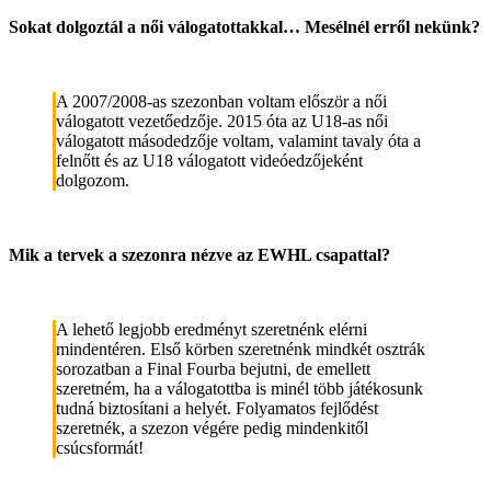
Sokat dolgoztál a női válogatottakkal… Mesélnél erről nekünk?
A 2007/2008-as szezonban voltam először a női
válogatott vezetőedzője. 2015 óta az U18-as női
válogatott másodedzője voltam, valamint tavaly óta a
felnőtt és az U18 válogatott videóedzőjeként
dolgozom.
Mik a tervek a szezonra nézve az EWHL csapattal?
A lehető legjobb eredményt szeretnénk elérni
mindentéren. Első körben szeretnénk mindkét osztrák
sorozatban a Final Fourba bejutni, de emellett
szeretném, ha a válogatottba is minél több játékosunk
tudná biztosítani a helyét. Folyamatos fejlődést
szeretnék, a szezon végére pedig mindenkitől
csúcsformát!