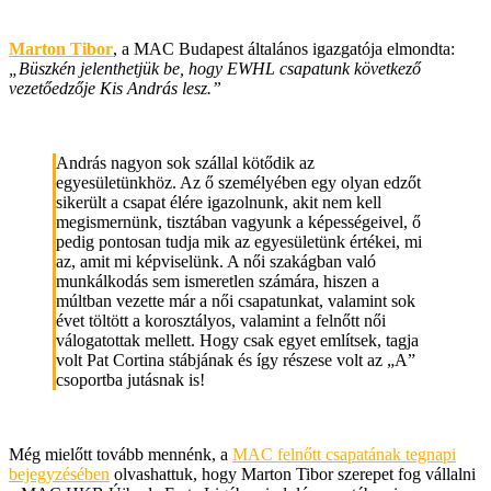
Marton Tibor
, a MAC Budapest általános igazgatója elmondta:
„Büszkén jelenthetjük be, hogy EWHL csapatunk következő
vezetőedzője Kis András lesz.”
András nagyon sok szállal kötődik az
egyesületünkhöz. Az ő személyében egy olyan edzőt
sikerült a csapat élére igazolnunk, akit nem kell
megismernünk, tisztában vagyunk a képességeivel, ő
pedig pontosan tudja mik az egyesületünk értékei, mi
az, amit mi képviselünk. A női szakágban való
munkálkodás sem ismeretlen számára, hiszen a
múltban vezette már a női csapatunkat, valamint sok
évet töltött a korosztályos, valamint a felnőtt női
válogatottak mellett. Hogy csak egyet említsek, tagja
volt Pat Cortina stábjának és így részese volt az „A”
csoportba jutásnak is!
Még mielőtt tovább mennénk, a
MAC felnőtt csapatának tegnapi
bejegyzésében
olvashattuk, hogy Marton Tibor szerepet fog vállalni