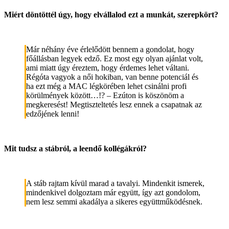
Miért döntöttél úgy, hogy elvállalod ezt a munkát, szerepkört?
Már néhány éve érlelődött bennem a gondolat, hogy
főállásban legyek edző. Ez most egy olyan ajánlat volt,
ami miatt úgy éreztem, hogy érdemes lehet váltani.
Régóta vagyok a női hokiban, van benne potenciál és
ha ezt még a MAC légkörében lehet csinálni profi
körülmények között…!? – Ezúton is köszönöm a
megkeresést! Megtiszteltetés lesz ennek a csapatnak az
edzőjének lenni!
Mit tudsz a stábról, a leendő kollégákról?
A stáb rajtam kívül marad a tavalyi. Mindenkit ismerek,
mindenkivel dolgoztam már együtt, így azt gondolom,
nem lesz semmi akadálya a sikeres együttműködésnek.