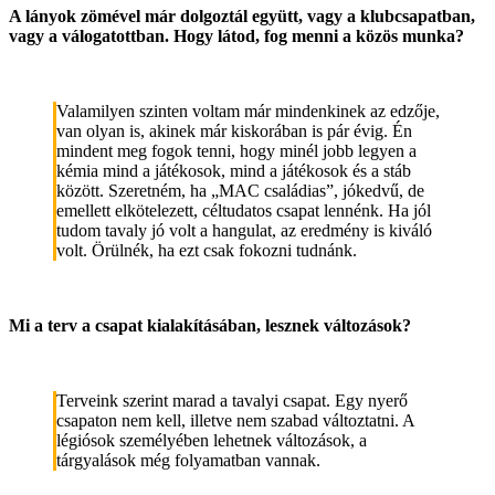
A lányok zömével már dolgoztál együtt, vagy a klubcsapatban,
vagy a válogatottban. Hogy látod, fog menni a közös munka?
Valamilyen szinten voltam már mindenkinek az edzője,
van olyan is, akinek már kiskorában is pár évig. Én
mindent meg fogok tenni, hogy minél jobb legyen a
kémia mind a játékosok, mind a játékosok és a stáb
között. Szeretném, ha „MAC családias”, jókedvű, de
emellett elkötelezett, céltudatos csapat lennénk. Ha jól
tudom tavaly jó volt a hangulat, az eredmény is kiváló
volt. Örülnék, ha ezt csak fokozni tudnánk.
Mi a terv a csapat kialakításában, lesznek változások?
Terveink szerint marad a tavalyi csapat. Egy nyerő
csapaton nem kell, illetve nem szabad változtatni. A
légiósok személyében lehetnek változások, a
tárgyalások még folyamatban vannak.