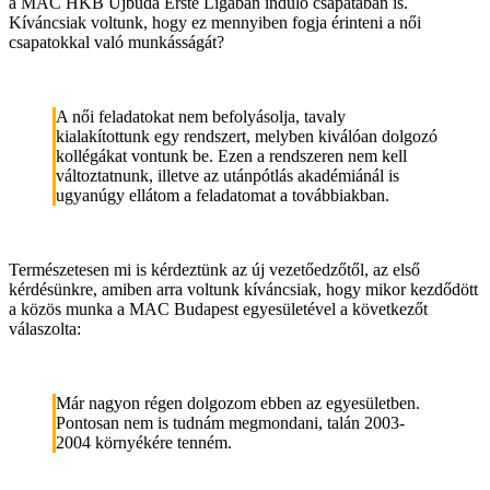
a MAC HKB Újbuda Erste Ligában induló csapatában is.
Kíváncsiak voltunk, hogy ez mennyiben fogja érinteni a női
csapatokkal való munkásságát?
A női feladatokat nem befolyásolja, tavaly
kialakítottunk egy rendszert, melyben kiválóan dolgozó
kollégákat vontunk be. Ezen a rendszeren nem kell
változtatnunk, illetve az utánpótlás akadémiánál is
ugyanúgy ellátom a feladatomat a továbbiakban.
Természetesen mi is kérdeztünk az új vezetőedzőtől, az első
kérdésünkre, amiben arra voltunk kíváncsiak, hogy mikor kezdődött
a közös munka a MAC Budapest egyesületével a következőt
válaszolta:
Már nagyon régen dolgozom ebben az egyesületben.
Pontosan nem is tudnám megmondani, talán 2003-
2004 környékére tenném.