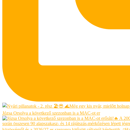
Józsa Orsolya a következő szezonban is a MAC-ot er