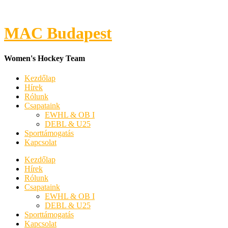
MAC Budapest
Women's Hockey Team
Kezdőlap
Hírek
Rólunk
Csapataink
EWHL & OB I
DEBL & U25
Sporttámogatás
Kapcsolat
Kezdőlap
Hírek
Rólunk
Csapataink
EWHL & OB I
DEBL & U25
Sporttámogatás
Kapcsolat