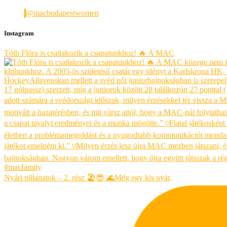
@macbudapestwomen
Instagram
Tóth Flóra is csatlakozik a csapatunkhoz! 🔥 A MAC
Nyári pillanatok – 2. rész 🏖😎 🌊Még egy kis nyár,