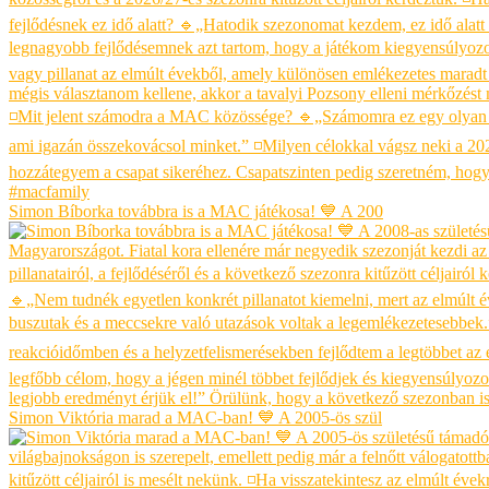
Simon Bíborka továbbra is a MAC játékosa! 💙 A 200
Simon Viktória marad a MAC-ban! 💙 A 2005-ös szül