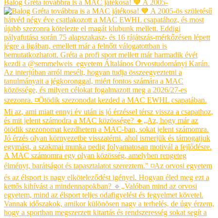
Balog Gréta továbbra is a MAC játékosa! 💙 A 2005-