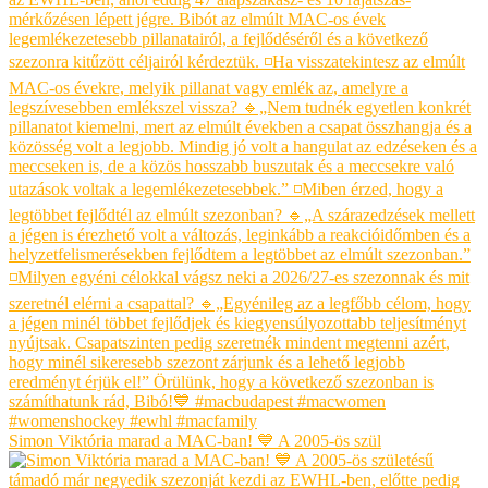
Simon Viktória marad a MAC-ban! 💙 A 2005-ös szül