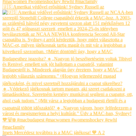
🇺🇸 Amerikai védővel erősítünk! Sydney Russell az
Imets Mercédesz továbbra is a MAC játékosa! 💙 A 2