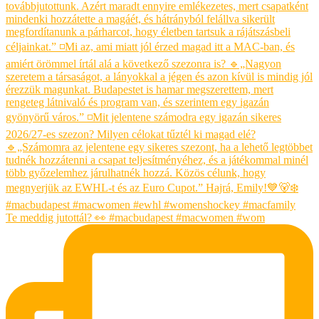
Te meddig jutottál? 👀 #macbudapest #macwomen #wom