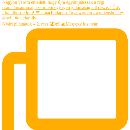
Nyári pillanatok – 2. rész 🏖😎 🌊Még egy kis nyár,