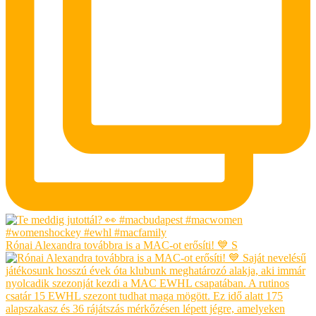
Rónai Alexandra továbbra is a MAC-ot erősíti! 💙 S