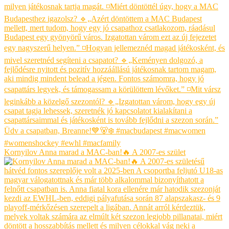
Kornyilov Anna marad a MAC-ban!🔥 A 2007-es szület