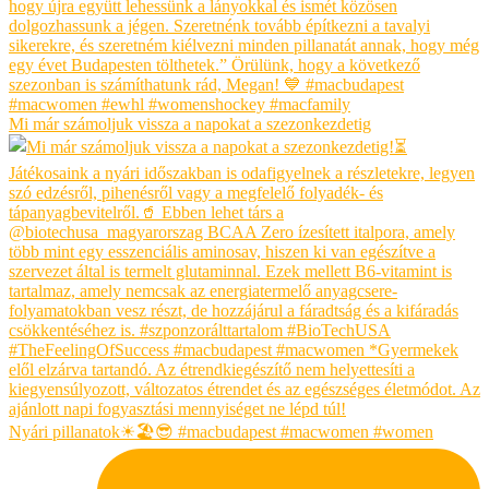
Mi már számoljuk vissza a napokat a szezonkezdetig
Nyári pillanatok☀🏖😎 #macbudapest #macwomen #women