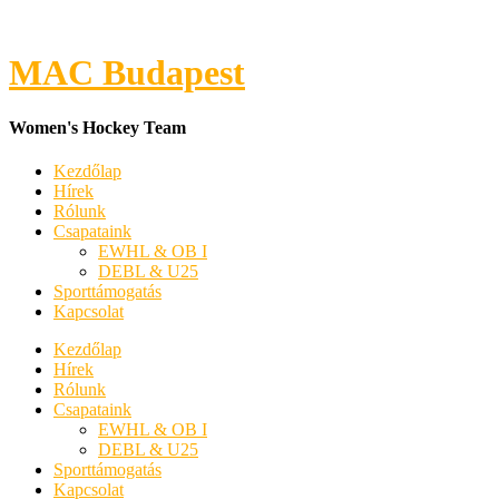
MAC Budapest
Women's Hockey Team
Kezdőlap
Hírek
Rólunk
Csapataink
EWHL & OB I
DEBL & U25
Sporttámogatás
Kapcsolat
Kezdőlap
Hírek
Rólunk
Csapataink
EWHL & OB I
DEBL & U25
Sporttámogatás
Kapcsolat