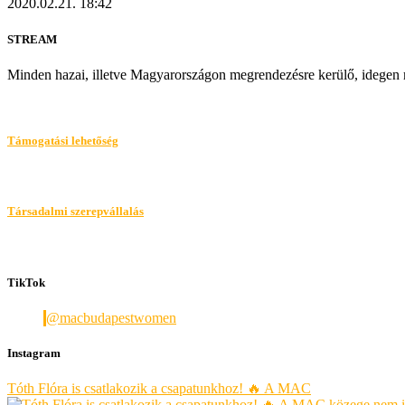
2020.02.21.
18:42
STREAM
Minden hazai, illetve Magyarországon megrendezésre kerülő, idegen m
Támogatási lehetőség
Társadalmi szerepvállalás
TikTok
@macbudapestwomen
Instagram
Tóth Flóra is csatlakozik a csapatunkhoz! 🔥 A MAC