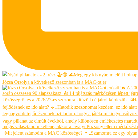
Józsa Orsolya a következő szezonban is a MAC-ot er