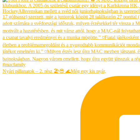
Nyári pillanatok – 2. rész 🏖😎 🌊Még egy kis nyár,