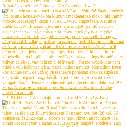
Rónai Alexandra továbbra is a MAC-ot erősíti! 💙 S
U SPORTS és EWHL bajnok érkezik a MAC-hoz!🔥 Brean