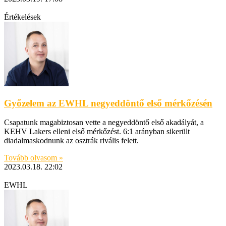
Értékelések
Győzelem az EWHL negyeddöntő első mérkőzésén
Csapatunk magabiztosan vette a negyeddöntő első akadályát, a
KEHV Lakers elleni első mérkőzést. 6:1 arányban sikerült
diadalmaskodnunk az osztrák rivális felett.
Tovább olvasom »
2023.03.18.
22:02
EWHL