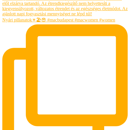
Nyári pillanatok☀🏖😎 #macbudapest #macwomen #women