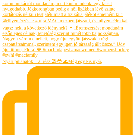
Nyári pillanatok – 2. rész 🏖😎 🌊Még egy kis nyár,