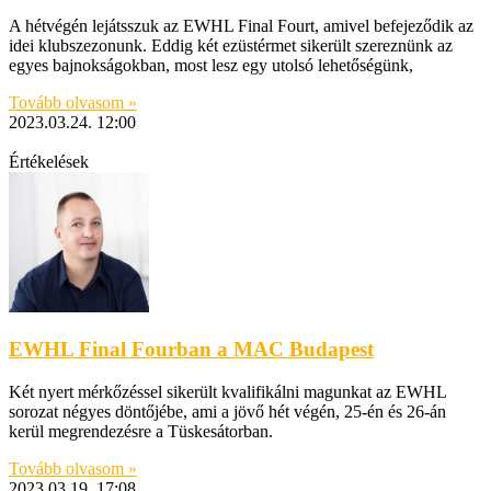
A hétvégén lejátsszuk az EWHL Final Fourt, amivel befejeződik az
idei klubszezonunk. Eddig két ezüstérmet sikerült szereznünk az
egyes bajnokságokban, most lesz egy utolsó lehetőségünk,
Tovább olvasom »
2023.03.24.
12:00
Értékelések
EWHL Final Fourban a MAC Budapest
Két nyert mérkőzéssel sikerült kvalifikálni magunkat az EWHL
sorozat négyes döntőjébe, ami a jövő hét végén, 25-én és 26-án
kerül megrendezésre a Tüskesátorban.
Tovább olvasom »
2023.03.19.
17:08