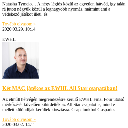
Natasha Tymcio… A négy légiós közül az egyetlen hátvéd, így talán
rá jutott négyük közül a legnagyobb nyomás, mármint ami a
védekező játékot illeti, és
Tovább olvasom »
2020.03.29.
10:14
EWHL
Két MAC játékos az EWHL All Star csapatában!
Az elmúlt hétvégén megrendezésre kerülő EWHL Final Four utolsó
mérkőzését követően kihirdették az All Star csapatot is, mind e
mellett különdíjak kerültek kiosztásra. Csapatunkból Gasparics
Tovább olvasom »
2020.03.02.
14:11