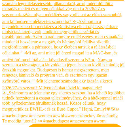
Te meddig jutottál? 👀 #macbudapest #macwomen #wom