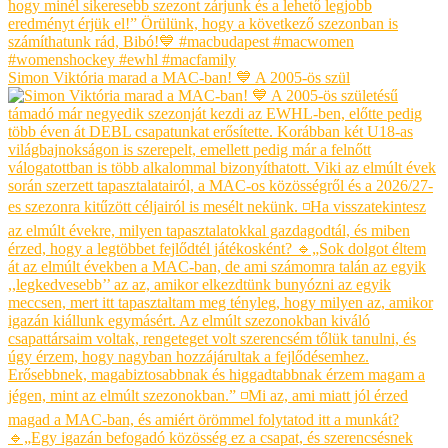
Simon Viktória marad a MAC-ban! 💙 A 2005-ös szül