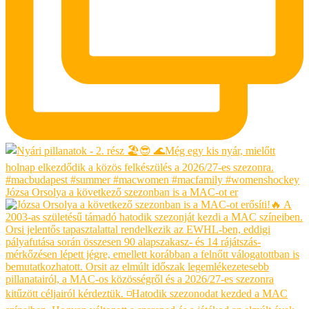
Józsa Orsolya a következő szezonban is a MAC-ot er