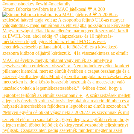
Simon Bíborka továbbra is a MAC játékosa! 💙 A 200