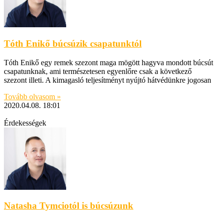
Tóth Enikő búcsúzik csapatunktól
Tóth Enikő egy remek szezont maga mögött hagyva mondott búcsút
csapatunknak, ami természetesen egyenlőre csak a következő
szezont illeti. A kimagasló teljesítményt nyújtó hátvédünkre jogosan
Tovább olvasom »
2020.04.08.
18:01
Érdekességek
Natasha Tymciotól is búcsúzunk